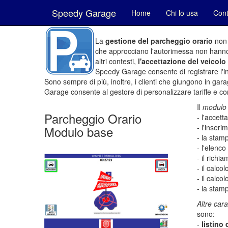
Speedy Garage
Home
Chi lo usa
Cont
La
gestione del parcheggio orario
non 
che approcciano l'autorimessa non hanno 
altri contesti,
l'accettazione del veicolo
Speedy Garage consente di registrare l'in
Sono sempre di più, inoltre, i clienti che giungono in gar
Garage consente al gestore di personalizzare tariffe e conv
Il
modulo
Parcheggio Orario
- l'accett
- l'inser
Modulo base
- la stamp
- l'elenco
- il richi
- il calco
- il calco
- la stamp
Altre cara
sono:
-
listino 