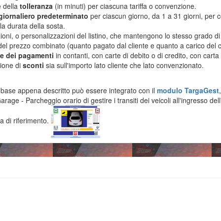
e della
tolleranza
(in minuti) per ciascuna tariffa o convenzione.
giornaliero predeterminato
per ciascun giorno, da 1 a 31 giorni, per c
la durata della sosta.
oni, o personalizzazioni del listino, che mantengono lo stesso grado di d
 del prezzo combinato (quanto pagato dal cliente e quanto a carico del 
e dei pagamenti
in contanti, con carte di debito o di credito, con cart
zione di
sconti
sia sull'importo lato cliente che lato convenzionato.
 base appena descritto può essere integrato con il
modulo TargaGest
age - Parcheggio orario di gestire i transiti dei veicoli all'ingresso dell'
a di riferimento.