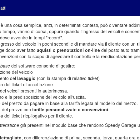
atti
è una cosa semplice, anzi, in determinati contesti, può diventare addirit
tempo, vanno di corsa, oppure quando l'ingresso dei veicoli è concentr
deve avvenire in tempi "record".
gresso del veicolo in pochi secondi e di mandare via il cliente con un
t
age dopo aver fatto
aquisti o prenotazioni on-line
del posto auto tramit
enzioni con lo scopo di agevolare il controllo e la rendicontazione perio
 base
del software consente di gestire:
azione del veicolo
imento del
lavaggio
(con la stampa di relativo ticket)
a del ticket di accettazione
 dei veicoli presenti in autorimessa.
amo e la predisposizione del veicolo all'uscita.
lo del prezzo da pagare in base alla tariffa legata al modello del mezzo.
lo del prezzo con
tariffe personalizzate o convenzioni
.
a del ticket riepilogativo per il cliente.
tteristiche
già presenti nel modulo base che rendono Speedy Garage un 
dettagliato
, con differenziazione di prima, seconda, terza, quarta ora