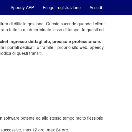
Speedy APP
Esegui registrazione
Accedi
tura di difficile gestione. Questo succede quando i clienti
ato tutto in un determinato lasso di tempo. In questi ed
icket ingresso dettagliato, preciso e professionale.
e i portali dedicati, o tramite il proprio sito web. Speedy
dica di questi transiti.
software potente ed allo stesso tempo molto flessibile
 e successive, max 12 ore, max 24 ore.