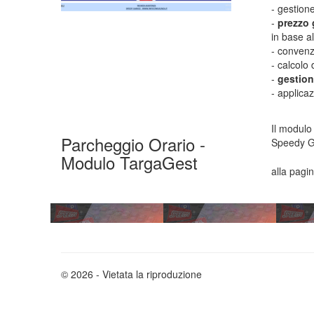
- gestion
-
prezzo 
in base al
- convenzi
- calcolo
-
gestion
- applica
Il modulo
Parcheggio Orario -
Speedy Gar
Modulo TargaGest
alla pagin
© 2026 - Vietata la riproduzione