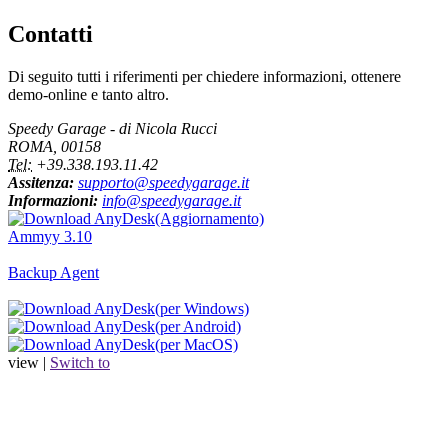
Contatti
Di seguito tutti i riferimenti per chiedere informazioni, ottenere
demo-online e tanto altro.
Speedy Garage - di Nicola Rucci
ROMA, 00158
Tel:
+39.338.193.11.42
Assitenza:
supporto@speedygarage.it
Informazioni:
info@speedygarage.it
(Aggiornamento)
Ammyy 3.10
Backup Agent
(per Windows)
(per Android)
(per MacOS)
view |
Switch to